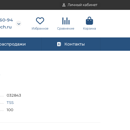
Личный кабинет
-60-94
ch.ru
Избранное
Сравнение
Корзина
 распродажи
Контакты
)
032843
TSS
100