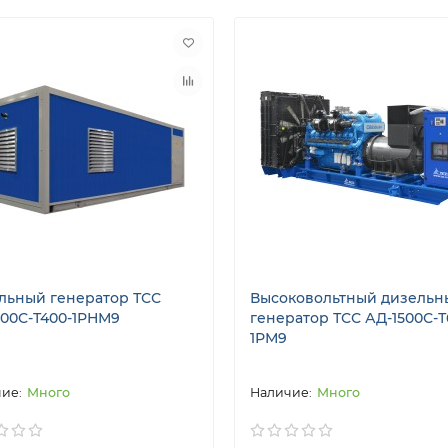
льный генератор ТСС
Высоковольтный дизельн
200С-Т400-1РНМ9
генератор ТСС АД-1500С-Т
1РМ9
Много
Много