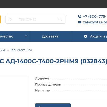
+7 (800) 775
zakaz@tss-te
ичество
Доставка
Акции и
ции
TSS Premium
С АД-1400С-Т400-2РНМ9 (032843
Артикул
Производитель
Наличие