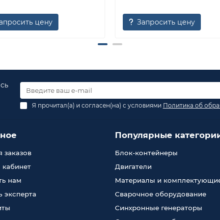
апросить цену
Запросить цену
есь
Я прочитал(а) и согласен(на) с условиями
Политика об обра
зное
Популярные категори
 заказов
Блок-контейнеры
 кабинет
Двигатели
ть нам
Материалы и комплектующи
 эксперта
Сварочное оборудование
иты
Синхронные генераторы