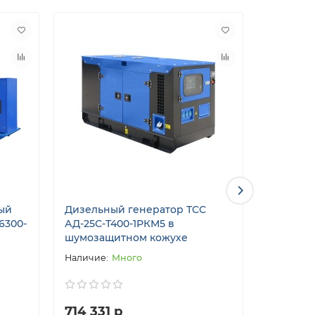
ый
Дизельный генератор ТСС
Дизельн
6300-
АД-25С-Т400-1РКМ5 в
АД-160С
шумозащитном кожухе
Много
714 331 р