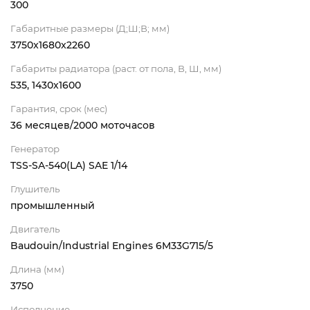
300
Габаритные размеры (Д;Ш;В; мм)
3750x1680x2260
Габариты радиатора (раст. от пола, В, Ш, мм)
535, 1430х1600
Гарантия, срок (мес)
36 месяцев/2000 моточасов
Генератор
TSS-SA-540(LA) SAE 1/14
Глушитель
промышленный
Двигатель
Baudouin/Industrial Engines 6M33G715/5
Длина (мм)
3750
Исполнение