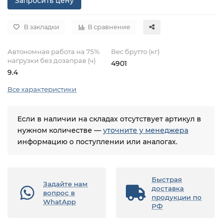
Запросить цену
В закладки
В сравнение
Автономная работа на 75%
Вес брутто (кг)
нагрузки без дозаправ (ч)
4901
9.4
Все характеристики
Если в наличии на складах отсутствует артикул в
нужном количестве —
уточните у менеджера
информацию о поступлении или аналогах.
Быстрая
Задайте нам
доставка
вопрос в
продукции по
WhatApp
РФ