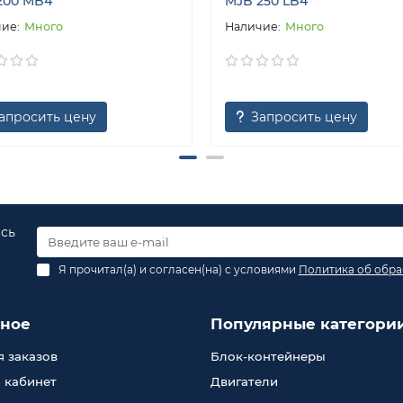
200 MB4
MJB 250 LB4
Много
Много
апросить цену
Запросить цену
есь
Я прочитал(а) и согласен(на) с условиями
Политика об обра
зное
Популярные категори
 заказов
Блок-контейнеры
 кабинет
Двигатели