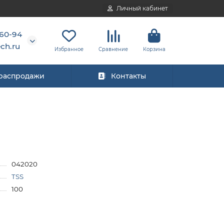
Личный кабинет
-60-94
ch.ru
Избранное
Сравнение
Корзина
 распродажи
Контакты
042020
TSS
100