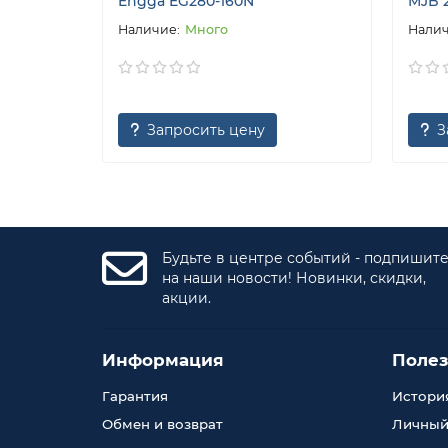
Engga EG280-160N
MJB 
Много
Запросить цену
З
Будьте в центре событий - подпишит
на наши новости! Новинки, скидки,
акции.
Информация
Поле
Гарантия
История
Обмен и возврат
Личный