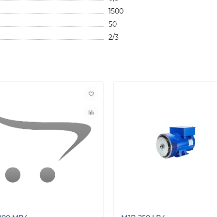
1500
50
2/3