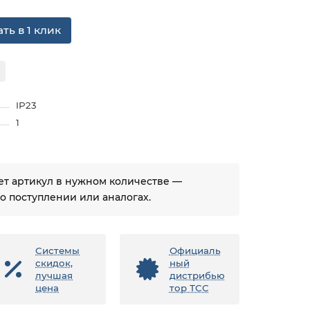
ть в 1 клик
IP23
1
ует артикул в нужном количестве —
 поступлении или аналогах.
Системы
Официаль
скидок,
ный
лучшая
дистрибью
цена
тор ТСС