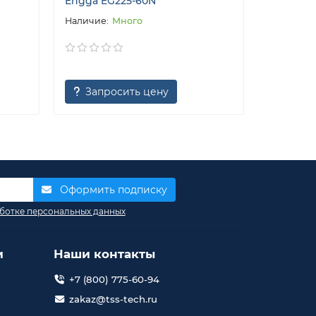
Engga EG225-60N
Linz Pro 
Много
Запросить цену
Запр
Оформить подписку
ботке персональных данных
и
Наши контакты
+7 (800) 775-60-94
zakaz@tss-tech.ru