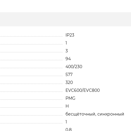
IP23
1
3
94
400/230
577
320
EVC600/EVC800
PMG
H
бесщёточный, синхронный
1
0,8