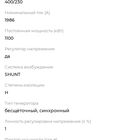
400/230
Номинальный ток (А)
1986
Постоянная мощность (кВт)
1100
Регулятор напряжения
да
Система возбуждения
SHUNT
Степень изоляции
Н
Тип генератора
бесщёточный, синхронный
Точность регулировки напряжения (± %)
1
Фактор мощности (cos φ)