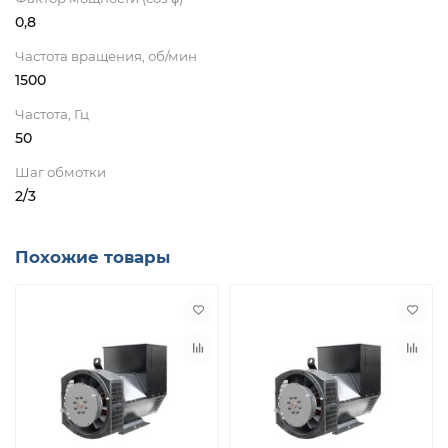
0,8
Частота вращения, об/мин
1500
Частота, Гц
50
Шаг обмотки
2/3
Похожие товары