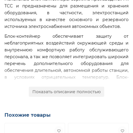
ТСС и предназначены для размещения и хранения
оборудования, в частности, электростанций
используемых в качестве основного и резервного
источника электроснабжения автономных объектов.
Блок-контейнер обеспечивает защиту от
неблагоприятных воздействий окружающей среды и
внутреннюю комфортную работу обслуживающего
персонала, а так же позволяет интегрировать широкий
перечень дополнительного оборудования для
обеспечения длительной, автономной работы станции,
в условиях отрицательных температур. Блок-
контейнер стандартного исполнения предназначен для
использования в диапазоне температур от -40С° до
Показать описание полностью
+40С°
Конструкция блок- контейнера состоит из:
Похожие товары
Силового металлического каркаса