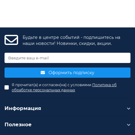
Система пожарной сигнализации
Система отопления (конвектор)
Комплект ручного пожаротушения (огнетушитель
типа ОУ)
Будьте в центре событий - подпишитесь на
наши новости! Новинки, скидки, акции.
Оформить подписку
Я прочитал(а) и согласен(на) с условиями
Политика об
обработке персональных данных
Информация
Полезное