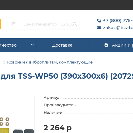
+7 (800) 775
zakaz@tss-te
ичество
Доставка
Акции и
ы
Коврики к виброплитам, комплектующие
для TSS-WP50 (390x300x6) (2072
Артикул
Производитель
Наличие
2 264 р