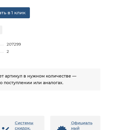
ть в 1 клик
207299
2
ует артикул в нужном количестве —
 поступлении или аналогах.
Системы
Официаль
скидок,
ный