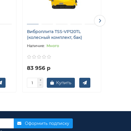
Виброплита TSS-VP120TL
Коврик 
(колесный комплект, бак)
вибропл
Много
83 956 р
2 997 
Купить
Оформить подписку