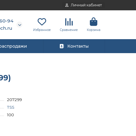
Личный кабинет
-60-94
ch.ru
Избранное
Сравнение
Корзина
 распродажи
Контакты
99)
207299
TSS
100