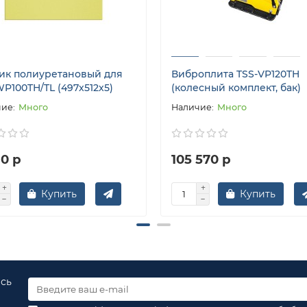
ик полиуретановый для
Виброплита TSS-VP120TH
P100TH/TL (497х512х5)
(колесный комплект, бак)
Много
Много
90 р
105 570 р
Купить
Купить
есь