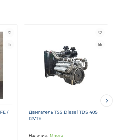
FE /
Двигатель TSS Diesel TDS 405
ММЗ Д-2
12VTE
Много