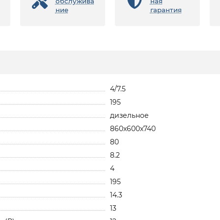
обслужива
ная
ние
гарантия
4/7.5
195
дизельное
860x600x740
80
8.2
4
195
14.3
13