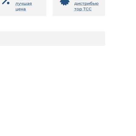
лучшая
дистрибью
цена
тор ТСС