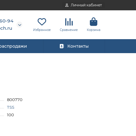
Личный кабинет
-60-94
ch.ru
Избранное
Сравнение
Корзина
 распродажи
Контакты
800770
TSS
100