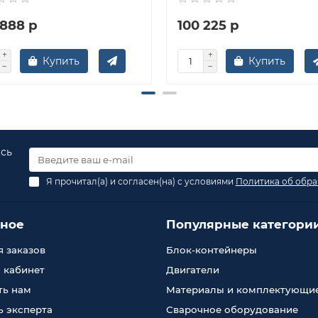
 888 р
100 225 р
Купить
Купить
есь
Я прочитал(а) и согласен(на) с условиями
Политика об обра
зное
Популярные категори
 заказов
Блок-контейнеры
 кабинет
Двигатели
ть нам
Материалы и комплектующи
 эксперта
Сварочное оборудование