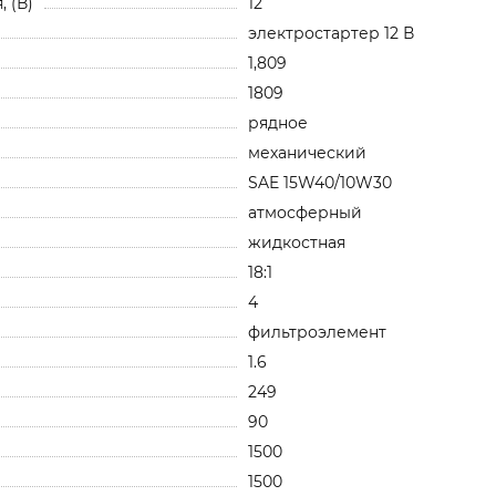
 (В)
12
электростартер 12 В
1,809
1809
рядное
механический
SAE 15W40/10W30
атмосферный
жидкостная
18:1
4
фильтроэлемент
1.6
249
90
1500
1500