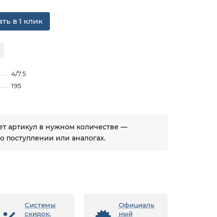
ть в 1 клик
4/7.5
195
ует артикул в нужном количестве —
 поступлении или аналогах.
Системы
Официаль
скидок,
ный