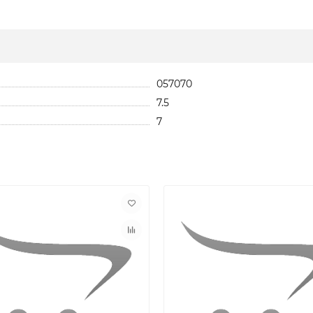
057070
7.5
7