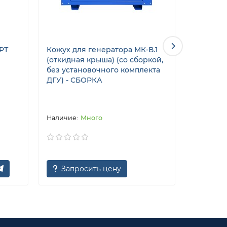
РТ
Кожух для генератора МК-В.1
Кожух дл
(откидная крыша) (со сборкой,
(откидна
без установочного комплекта
без уст
ДГУ) - СБОРКА
ДГУ) - 
Много
Запросить цену
Запр