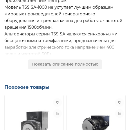
производственным центром.
Модель TSS SA-1000 не уступает лучшим образцам
мировых производителей генераторного
оборудования и предназначена для работы с частотой
вращения 1500об/мин.
Альтернаторы серии TSS SA являются синхронными,
бесщёточными и трёхфазными, предназначены для
выработки электрического тока напряжением 400
вольт и частотой 50Гц.
В основу конструктива электрогенераторов TSS SA
Показать описание полностью
положены технологии британского разработчика
Stamford, который входит в состав глобальной
корпорации Cummins.
Похожие товары