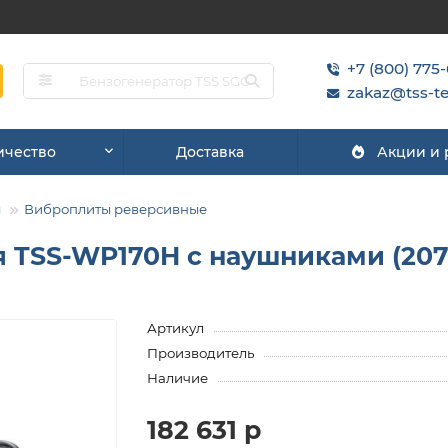
+7 (800) 775
zakaz@tss-te
ичество
Доставка
Акции и
ы
Виброплиты реверсивные
 TSS-WP170H с наушниками (207
Артикул
Производитель
Наличие
182 631 р