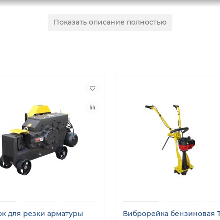
Показать описание полностью
ого движения (реверсивные) - недорогая альтернатива ил
рованы для уплотнения грунтов в ограниченном пространс
щим усилием и высокой маневренностью, применяется при
есей и асфальтобетона.
ок для резки арматуры
Виброрейка бензиновая T