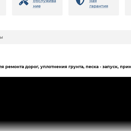
обслужива
ная
ние
гарантия
ы
ремонта дорог, уплотнения грунта, песка - запуск, при