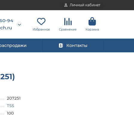
Личный кабинет
-60-94
ch.ru
Избранное
Сравнение
Корзина
 распродажи
Контакты
251)
207251
TSS
100