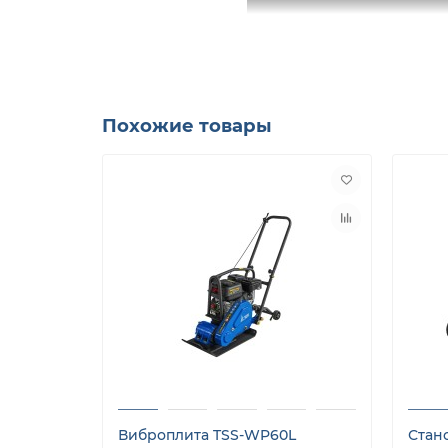
Похожие товары
Вибрационные плиты возвратно-поступательн
универсальные машины специально сконструи
для парковки автомобилей и т.п.
Виброплита обладает максимальным уплотняю
грунтов: песка, щебня, песчано-гравийных см
Виброплита TSS-WP60L
Стан