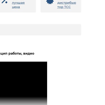
лучшая
дистрибью
цена
тор ТСС
нцип работы, видео