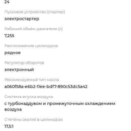
24
Пусковое устройство (стартер)
электростартер
Рабочий объём двигателя (л)
7,255
Расположение цилиндров
рядное
Регулятор оборотов
электронный
Рекомендуемый тип масла
a060f58a-e6b2-11ee-bdf7-890c53dc5a42
Система впуска воздуха
с турбонаддувом и промежуточным охлаждением
воздуха
Степень сжатия в цилиндрах
17,5:1