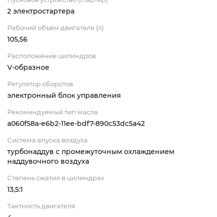
2 электростартера
Рабочий объём двигателя (л)
105,56
Расположение цилиндров
V-образное
Регулятор оборотов
электронный блок управления
Рекомендуемый тип масла
a060f58a-e6b2-11ee-bdf7-890c53dc5a42
Система впуска воздуха
турбонаддув с промежуточным охлаждением
наддувочного воздуха
Степень сжатия в цилиндрах
13,5:1
Тактность двигателя