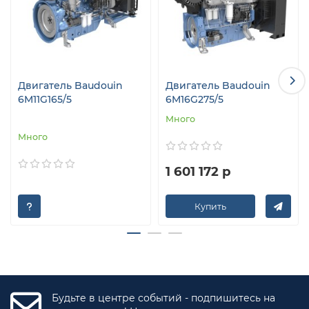
Двигатель Baudouin
Двигатель Baudouin
6M11G165/5
6M16G275/5
Много
Много
1 601 172 р
Купить
Будьте в центре событий - подпишитесь на