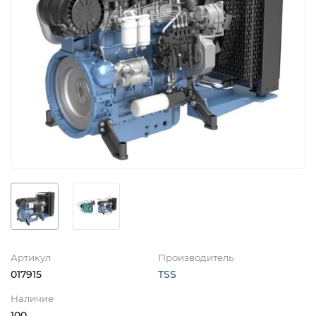
Артикул
Производитель
017915
TSS
Наличие
100