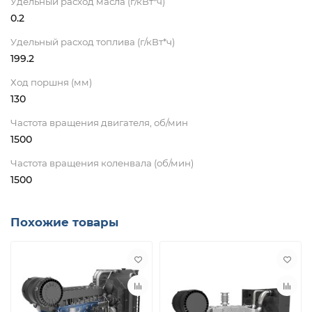
Удельный расход масла (г/кВт*ч)
0.2
Удельный расход топлива (г/кВт*ч)
199.2
Ход поршня (мм)
130
Частота вращения двигателя, об/мин
1500
Частота вращения коленвала (об/мин)
1500
Похожие товары