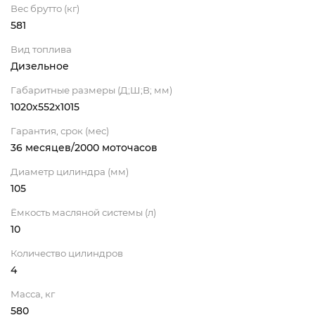
Вес брутто (кг)
581
Вид топлива
Дизельное
Габаритные размеры (Д;Ш;В; мм)
1020x552x1015
Гарантия, срок (мес)
36 месяцев/2000 моточасов
Диаметр цилиндра (мм)
105
Ёмкость масляной системы (л)
10
Количество цилиндров
4
Масса, кг
580