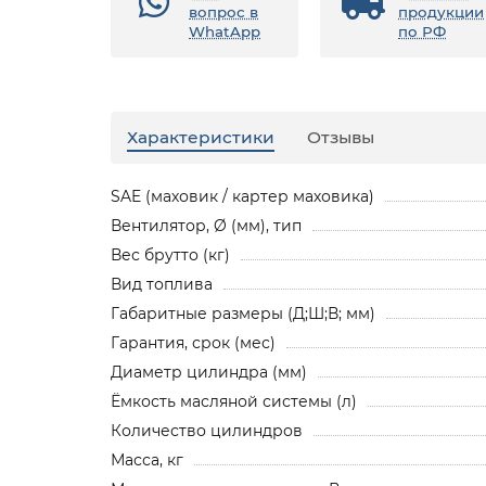
вопрос в
продукции
WhatApp
по РФ
Характеристики
Отзывы
SAE (маховик / картер маховика)
Вентилятор, Ø (мм), тип
Вес брутто (кг)
Вид топлива
Габаритные размеры (Д;Ш;В; мм)
Гарантия, срок (мес)
Диаметр цилиндра (мм)
Ёмкость масляной системы (л)
Количество цилиндров
Масса, кг