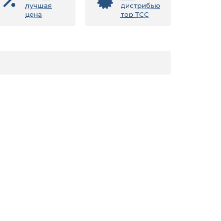
лучшая
дистрибью
цена
тор ТСС