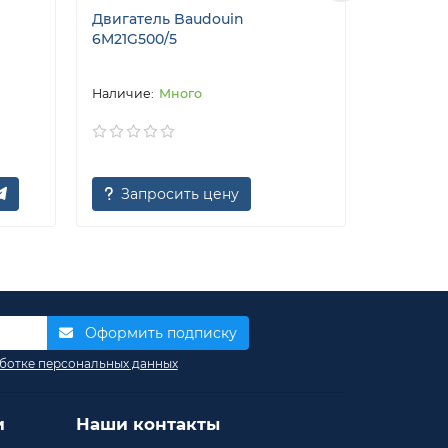
Двигатель Baudouin
Двигател
6M21G500/5
PTA2
Много
Запросить цену
Запр
Оформить подписку
ботке персональных данных
и
Наши контакты