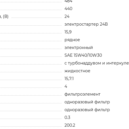
484
440
 (В)
24
электростартер 24В
15,9
рядное
электронный
SAE 15W40/10W30
с турбонаддувом и интеркул
жидкостное
15,7:1
4
фильтроэлемент
одноразовый фильтр
одноразовый фильтр
0.3
200.2