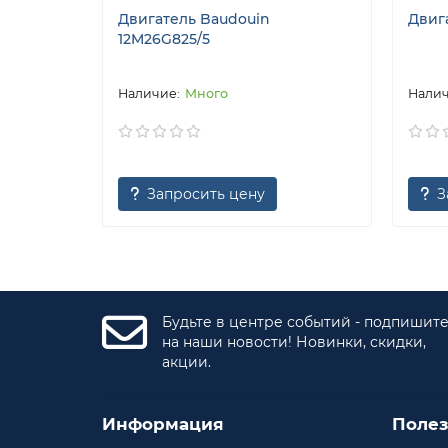
Двигатель Baudouin
Двиг
12M26G825/5
Много
Запросить цену
З
Будьте в центре событий - подпишит
на наши новости! Новинки, скидки,
акции.
Информация
Поле