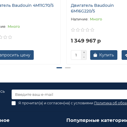
атель Baudouin 4M11G70/5
Двигатель Baudouin
6M16G220/5
Много
Много
1 349 967 р
апросить цену
Купить
есь
Я прочитал(а) и согласен(на) с условиями
Политика об обра
зное
Популярные категори