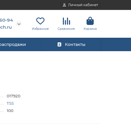
Личный кабинет
-60-94
ch.ru
Избранное
Сравнение
Корзина
 распродажи
Контакты
017920
TSS
100