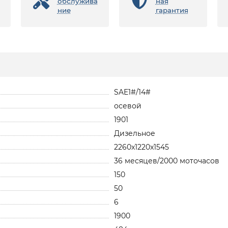
обслужива
ная
ние
гарантия
SAE1#/14#
осевой
1901
Дизельное
2260x1220x1545
36 месяцев/2000 моточасов
150
50
6
1900