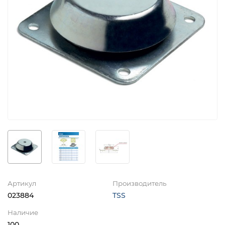
Артикул
Производитель
023884
TSS
Наличие
100