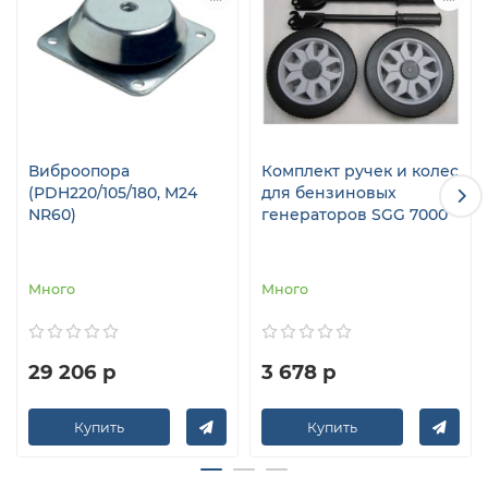
Виброопора
Комплект ручек и колес
(PDH220/105/180, M24
для бензиновых
NR60)
генераторов SGG 7000
Много
Много
29 206 р
3 678 р
Купить
Купить