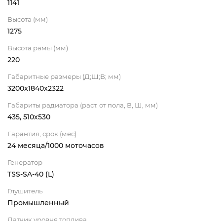
1141
Высота (мм)
1275
Высота рамы (мм)
220
Габаритные размеры (Д;Ш;В; мм)
3200x1840x2322
Габариты радиатора (раст. от пола, В, Ш, мм)
435, 510х530
Гарантия, срок (мес)
24 месяца/1000 моточасов
Генератор
TSS-SA-40 (L)
Глушитель
Промышленный
Датчик уровня топлива