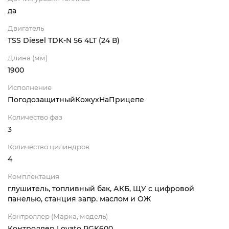
да
Двигатель
TSS Diesel TDK-N 56 4LT (24 В)
Длина (мм)
1900
Исполнение
ПогодозащитныйКожухНаПрицепе
Количество фаз
3
Количество цилиндров
4
Комплектация
глушитель, топливный бак, АКБ, ЩУ с цифровой
панелью, станция запр. маслом и ОЖ
Контроллер (Марка, модель)
Контроллер Lovato RGK600