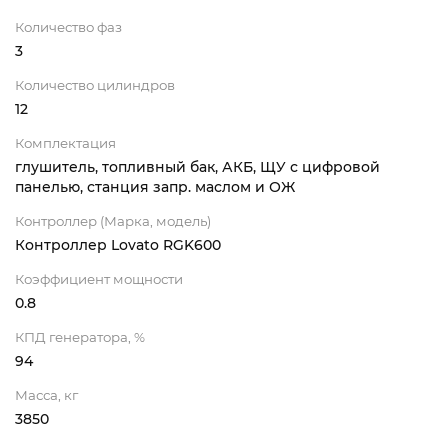
Количество фаз
3
Количество цилиндров
12
Комплектация
глушитель, топливный бак, АКБ, ЩУ с цифровой
панелью, станция запр. маслом и ОЖ
Контроллер (Марка, модель)
Контроллер Lovato RGK600
Коэффициент мощности
0.8
КПД генератора, %
94
Масса, кг
3850