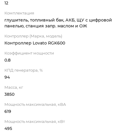
12
Комплектация
глушитель, топливный бак, АКБ, ЩУ с цифровой
панелью, станция запр. маслом и ОЖ
Контроллер (Марка, модель)
Контроллер Lovato RGK600
Коэффициент мощности
0.8
КПД генератора, %
94
Масса, кг
3850
Мощность максимальная, кВА
619
Мощность максимальная, кВт
495