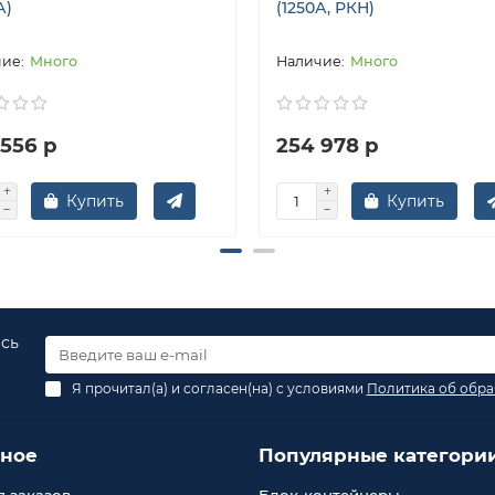
А)
(1250А, РКН)
Много
Много
 556 р
254 978 р
Купить
Купить
есь
Я прочитал(а) и согласен(на) с условиями
Политика об обра
зное
Популярные категори