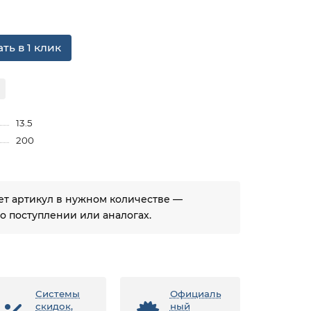
ть в 1 клик
13.5
200
ует артикул в нужном количестве —
 поступлении или аналогах.
Системы
Официаль
скидок,
ный