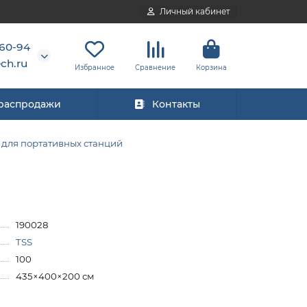
Личный кабинет
-60-94
ch.ru
Избранное
Сравнение
Корзина
 распродажи
Контакты
 для портативных станций
190028
TSS
100
435×400×200 см