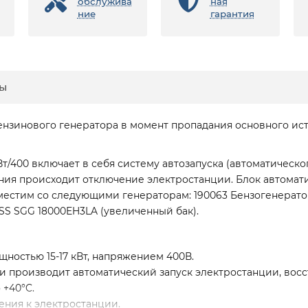
обслужива
ная
ние
гарантия
ы
бензинового генератора в момент пропадания основного и
Вт/400 включает в себя систему автозапуска (автоматическ
ния происходит отключение электростанции. Блок автомат
вместим со следующими генераторам: 190063 Бензогенерат
SS SGG 18000EH3LA (увеличенный бак).
ностью 15-17 кВт, напряжением 400В.
 производит автоматический запуск электростанции, восс
 +40°C.
ения к электростанции.