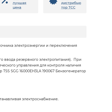
лучшая
дистрибью
цена
тор ТСС
сточника электроэнергии и переключения
ого ввода резервного электропитания). При
ического управления для контроля наличия
ор TSS SGG 16000EH3LA 190067 Бензогенератор
танавливая электроснабжение.