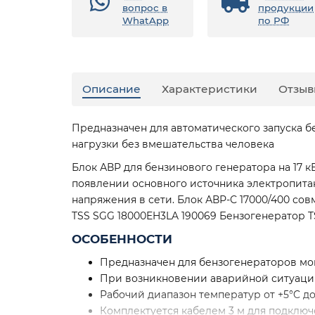
вопрос в
продукции
WhatApp
по РФ
Описание
Характеристики
Отзыв
Предназначен для автоматического запуска 
нагрузки без вмешательства человека
Блок АВР для бензинового генератора на 17 к
появлении основного источника электропита
напряжения в сети. Блок АВР-С 17000/400 со
TSS SGG 18000EH3LA 190069 Бензогенератор T
ОСОБЕННОСТИ
Предназначен для бензогенераторов мощ
При возникновении аварийной ситуации
Рабочий диапазон температур от +5°C до
Комплектуется кабелем 3 м для подключ