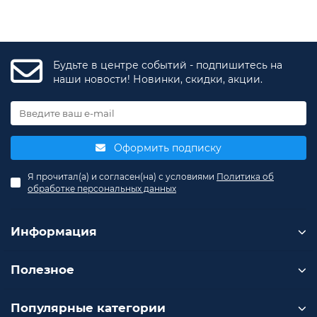
Щит собственных нужд
Основное и аварийное освещение
Система пожаротушения
Система газовыхлопа
Будьте в центре событий - подпишитесь на
Система пожарной сигнализации
наши новости! Новинки, скидки, акции.
Система отопления (конвектор)
Комплект ручного пожаротушения (огнетушитель
типа ОУ)
Оформить подписку
Я прочитал(а) и согласен(на) с условиями
Политика об
обработке персональных данных
Информация
Полезное
Популярные категории