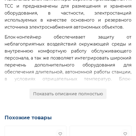
ТСС и предназначены для размещения и хранения
оборудования, в частности, электростанций
используемых в качестве основного и резервного
источника электроснабжения автономных объектов.
Блок-контейнер обеспечивает защиту от
неблагоприятных воздействий окружающей среды и
внутреннюю комфортную работу обслуживающего
персонала, а так же позволяет интегрировать широкий
перечень дополнительного оборудования для
обеспечения длительной, автономной работы станции,
в условиях отрицательных температур. Блок-
контейнер стандартного исполнения предназначен для
использования в диапазоне температур от -40С° до
Показать описание полностью
+40С°
Мини-контейнеры ГК ТСС отличаются от изделий
серии ПБК только габаритами.
Похожие товары
Внутреннее пространство мини блок-контейнеров
организовано максимально эффективно, для