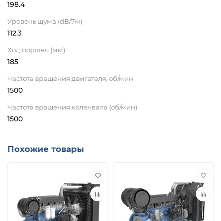
198.4
Уровень шума (dB/7м)
112.3
Ход поршня (мм)
185
Частота вращения двигателя, об/мин
1500
Частота вращения коленвала (об/мин)
1500
Похожие товары