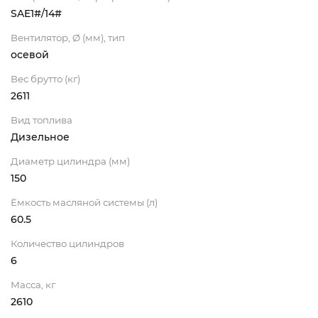
SAE1#/14#
Вентилятор, Ø (мм), тип
осевой
Вес брутто (кг)
2611
Вид топлива
Дизельное
Диаметр цилиндра (мм)
150
Ёмкость масляной системы (л)
60.5
Количество цилиндров
6
Масса, кг
2610