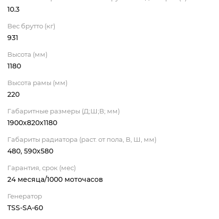
10.3
Вес брутто (кг)
931
Высота (мм)
1180
Высота рамы (мм)
220
Габаритные размеры (Д;Ш;В; мм)
1900x820x1180
Габариты радиатора (раст. от пола, В, Ш, мм)
480, 590х580
Гарантия, срок (мес)
24 месяца/1000 моточасов
Генератор
TSS-SA-60