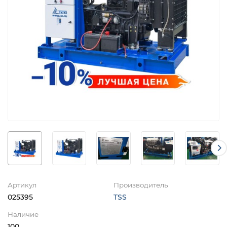
Артикул
Производитель
025395
TSS
Наличие
100